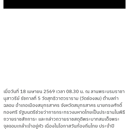
เมื่อวันที่ 18 เมษายน 2569 เวลา 08.30 น. ณ ลานพระบรมราชา
นุสาวรีย์ รัชกาลที่ 5 วัดสุทธิวาตวราราม (วัดช่องลม) ตำบลท่า
ฉลอม อำเภอเมืองสมุทรสาคร จังหวัดสมุทรสาคร นายทรงศักดิ์
ทองศรี รัฐมนตรีช่วยว่าการกระทรวงมหาดไทยเป็นประธานในพิธี
ถวายราชสักการะ และกล่าวถวายราชสดุดีพระบาทสมเด็จพระ
จุลจอมเกล้าเจ้าอยู่หัว เนื่องในโอกาสวันท้องถิ่นไทย ประจำปี