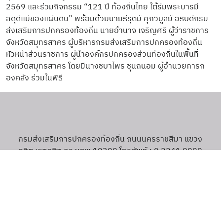
2569 และร่วมกิจกรรม “121 ปี ท้องถิ่นไทย ใต้ร่มพระบารมี
สดุดีแม่ของแผ่นดิน” พร้อมด้วยนายธีรุตม์ ศุภวิบูลย์ อธิบดีกรม
ส่งเสริมการปกครองท้องถิ่น นายอำนาจ เจริญศรี ผู้ว่าราชการ
จังหวัดสมุทรสาคร ผู้บริหารกรมส่งเสริมการปกครองท้องถิ่น
หัวหน้าส่วนราชการ ผู้นำองค์กรปกครองส่วนท้องถิ่นในพื้นที่
จังหวัดสมุทรสาคร โดยมีนางชบาไพร ชุนถนอม ผู้อำนวยการก
องคลัง ร่วมในพิธี
กรมส่งเสริมการปกครองท้องถิ่น ถนนนครราชสีมา แขวง
ดุสิต เขตดุสิต กรุงเทพ 10300 โทรศัพท์ : 0 2241 9000
โทรสาร : 0 2241 9019 อีเมล : saraban@dla.go.th
เกี่ยวกับเรา
วาระงานผู้บริหาร
ประวัติความเป็นมา