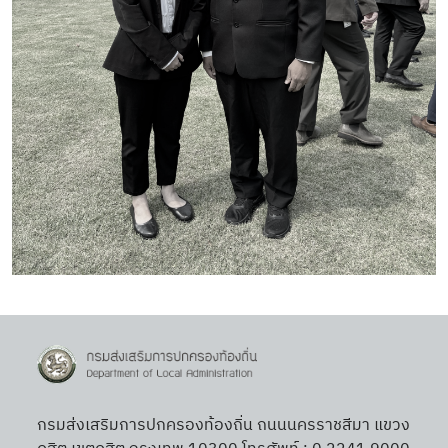
กรมส่งเสริมการปกครองท้องถิ่น ถนนนครราชสีมา แขวง