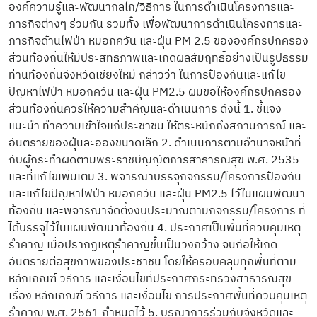
องค์ความรู้และพัฒนากลไก/วิธีการ ในการดำเนินโครงการและ
ภารกิจต่างๆ ร่วมกัน รวมทั้ง เพื่อพัฒนาการดำเนินโครงการและ
ภารกิจด้านไฟป่า หมอกควัน และฝุ่น PM 2.5 ขององค์กรปกครอง
ส่วนท้องถิ่นให้มีประสิทธิภาพและเกิดผลสัมฤทธิ์อย่างเป็นรูปธรรม
ท่านท้องถิ่นจังหวัดเชียงใหม่ กล่าวว่า ในการป้องกันและแก้ไข
ปัญหาไฟป่า หมอกควัน และฝุ่น PM2.5 ผมขอให้องค์กรปกครอง
ส่วนท้องถิ่นควรให้ความสำคัญและดำเนินการ ดังนี้ 1. ชี้แจง
แนะนำ ทำความเข้าใจแก่ประชาชน ให้ตระหนักถึงสถานการณ์ และ
อันตรายของฝุ่นละอองขนาดเล็ก 2. ดำเนินการตามอำนาจหน้าที่
กับผู้กระทำผิดตามพระราชบัญญัติการสาธารณสุข พ.ศ. 2535
และที่แก้ไขเพิ่มเติม 3. พิจารณาบรรจุกิจกรรม/โครงการป้องกัน
และแก้ไขปัญหาไฟป่า หมอกควัน และฝุ่น PM2.5 ไว้ในแผนพัฒนา
ท้องถิ่น และพิจารณาจัดตั้งงบประมาณตามกิจกรรม/โครงการ ที่
ได้บรรจุไว้ในแผนพัฒนาท้องถิ่น 4. ประกาศเป็นพื้นที่ควบคุมเหตุ
รำคาญ เมื่อปรากฏเหตุรำคาญขึ้นเป็นวงกว้าง จนก่อให้เกิด
อันตรายต่อสุขภาพของประชาชน โดยให้ครอบคลุมทุกพื้นที่ตาม
หลักเกณฑ์ วิธีการ และเงื่อนไขที่ประกาศกระทรวงสาธารณสุข
เรื่อง หลักเกณฑ์ วิธีการ และเงื่อนไข การประกาศพื้นที่ควบคุมเหตุ
รำคาญ พ.ศ. 2561 กำหนดไว้ 5. บูรณาการร่วมกับจังหวัดและ