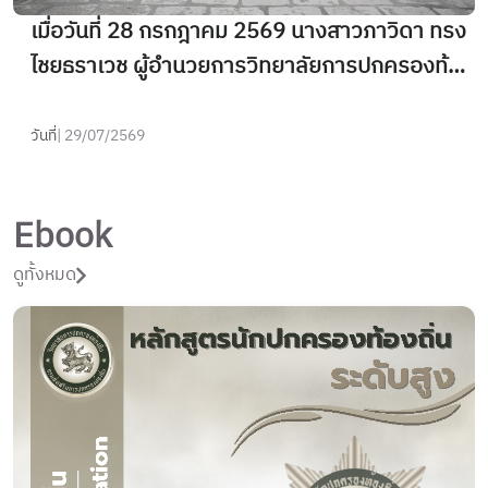
เมื่อวันที่ 28 กรกฎาคม 2569 นางสาวภาวิดา ทรง
ไชยธราเวช ผู้อำนวยการวิทยาลัยการปกครองท้อง
ถิ่น เข้าร่วมพิธีถวายแจกันดอกไม้และลงนามถวาย
พระพรพระบาทสมเด็จพระเจ้าอยู่หัว เนื่องในโอกาส
วันที่
| 29/07/2569
วันเฉลิมพระชนมพรรษา 28 กรกฎาคม 2569 ณ
ศาลาสหทัยสมาคม ในพระบรมมหาราชวัง
Ebook
ดูทั้งหมด