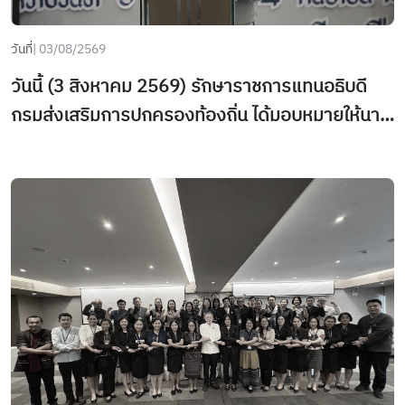
วันที่
| 03/08/2569
วันนี้ (3 สิงหาคม 2569) รักษาราชการแทนอธิบดี
กรมส่งเสริมการปกครองท้องถิ่น ได้มอบหมายให้นาย
กู้เกียรติ นิ่มเนียม หัวหน้าผู้ตรวจราชการกรมส่งเสริม
การปกครองท้องถิ่น เป็นประธานในพิธีเปิดโครงการ
ฝึกอบรมหลักสูตรนักปกครองท้องถิ่น ระดับต้น รุ่นที่
4 ระหว่างวันที่ 3 สิงหาคม – 4 กันยายน 2569 ณ
โรงแรมทินิดี บางกอก กอล์ฟ คลับ ตำบลบางกะดี
อำเภอเมืองปทุมธานี จังหวัดปทุมธานี ซึ่งมีผู้เข้ารับ
การฝึกอบรมฯ จำนวน 100 คน โดยมีนางสาวภาวิดา
ทรงไชยธราเวช ผู้อำนวยการวิทยาลัยการปกครอง
ท้องถิ่น กล่าวรายงานฯ