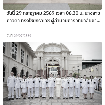
วันนี้ 29 กรกฎาคม 2569 เวลา 06.30 น. นางสาว
ภาวิดา ทรงไชยธราเวช ผู้อำนวยการวิทยาลัยการ
ปกครองท้องถิ่น ร่วมพิธีเจริญพระพุทธมนต์และพิธี
ทำบุญตักบาตร เนื่องในวันอาสาฬหบูชาและวันเข้า
วันที่
| 29/07/2569
พรรษา ประจำปีพุทธศักราช 2569 ณ บริเวณลาน
องค์พระศรีศากยะทศพลญาณประธานพุทธมณฑล
สุทรรศ์ อำเภอพุทธมณฑล จังหวัดนครปฐม