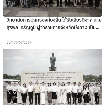
วิทยาลัยการปกครองท้องถิ่น ได้รับเกียรติจาก นาย
สุรพล เจริญภูมิ ผู้ว่าราชการจังหวัดบึงกาฬ เป็น
วิทยากรบรรยายในหัวข้อวิชา "การบริหารการ
เปลี่ยนแปลง : Change Management" ให้แก่
วันที่
| 30/07/2569
หลักสูตรนักปกครองท้องถิ่น ระดับกลาง รุ่นที่ 1 ณ
โรงแรมทินิดี บางกอก กอล์ฟ คลับ ตำบลบางกะดี
อำเภอเมืองปทุมธานี จังหวัดปทุมธานี