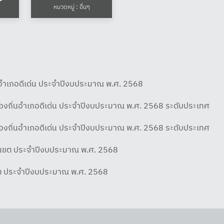
2569 ณ สวนหลวง ร.9 
หมวดหมู่ : อื่นๆ
หมวดหมู่ : อื่นๆ
องสุโขทัย จังหวัดสุโขทัย โดย
หนองบอน เขตประเวศ
คณะผู้บริหาร หัวหน้าส่วน
กรุงเทพมหานคร โดยมี
การ พนักงานเทศบาลเมือง
วัตถุประสงค์สำคัญเพื่อส
ทัยธานี และเจ้าหน้าที่ที่
ความเข้าใจชุมชนและสัง
่ยวข้อง ให้การต้อนรับและนำ
การให้โอกาสและยอมรับผู
ิ่นอำเภอดีเด่น ประจำปีงบประมาณ พ.ศ. 2568
ล เทศบาลเมืองสุโขทัย
เสพติดและผู้ผ่านการบำ
ท้องถิ่นอำเภอดีเด่น ประจำปีงบประมาณ พ.ศ. 2568 ระดับประเทศ
ี ในฐานะศูนย์กลางทาง
รักษายาเสพติด ตลอดจน
ษฐกิจและประวัติศาสตร์ที่
เสริมการฟื้นฟูสภาพ
ะท้องถิ่นอำเภอดีเด่น ประจำปีงบประมาณ พ.ศ. 2568 ระดับประเทศ
ัญของจังหวัด ประสบความ
(Recovery) อย่างยั่งยืน
ดับเขต ประจำปีงบประมาณ พ.ศ. 2568
ทายเชิงภูมิศาสตร์จากการมี
งานแถลงข่าวเปิดโครงกา
ที่ขนาบแม่น้ำยม ซึ่งส่งผลให้
เขต ประจำปีงบประมาณ พ.ศ. 2568
การเสวนาในประเด็นการฟ
งเผชิญกับวิกฤตอุทกภัย
สภาพ (Recovery) ประ
ซากในทุกปี เพื่อเตรียมความ
ด้วย นางสาวอารีภักดิ์ เง
อมต่อสภาวะการณ์ดังกล่าว