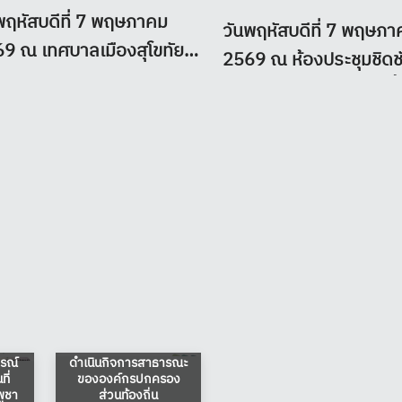
พฤหัสบดีที่ 7 พฤษภาคม
วันพฤหัสบดีที่ 7 พฤษภา
9 ณ เทศบาลเมืองสุโขทัย
2569 ณ ห้องประชุมชิดช
ี อำเภอเมืองสุโขทัย จังหวัด
วรรณสถิตย์ อาคาร 2 ชั้
วชมชน ฉัตรไชย
สำนักงาน ป.ป.ส.
 รองหัวหน้าผู้ตรวจ
กรุงเทพมหานคร ??อธิบ
การกรมส่งเสริมการ
ส่งเสริมการปกครองท้องถ
รองท้องถิ่น พร้อมด้วย ผู้
มอบหมายนางสาวอ้อวดี 
วยการกลุ่มงานทุกกลุ่มงาน
วิภาต ผู้ตรวจราชการกร
หน้าฝ่ายบริหารทั่วไป และเจ้า
เสริมการปกครองท้องถิ่น
าที่สำนักงานท้องถิ่นจังหวัด
เป็นเกียรติในงานแถลงข่
งิน
ทัย ร่วมลงพื้นที่ศูนย์ป้องกัน
โครงการ “วิ่งด้วยรัก ฮั
ง
กงาน
แนวทางการมอบหมายให้
ข้อเสนอแนะและข้อ
ะบรรเทาสาธารณภัย และ
(Recovery Run)” ??ซึ่ง
ัติ
เอกชน-บริษัทจำกัด
แนะนำ จากการตรวจ
ารณ์
ดำเนินกิจการสาธารณะ
ราชการของผู้ตรวจ
ย์ช่วยเหลือประชาชน ณ
ขึ้นในวันอาทิตย์ที่ 14 มิ
ี่
ขององค์กรปกครอง
ราชการกรมส่งเสริมการ
บาลเมืองสุโขทัยธานี อำเภอ
พูชา
ส่วนท้องถิ่น
ปกครองท้องถิ่้น