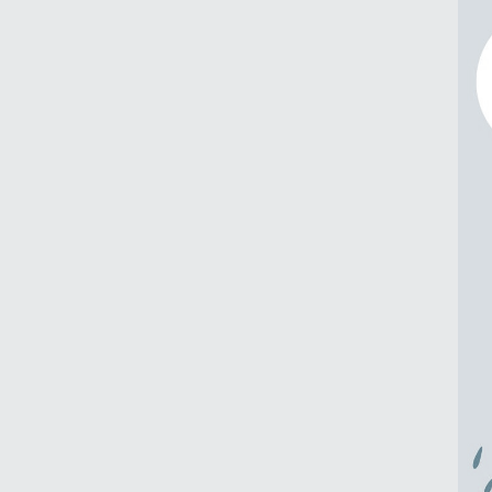
คุณธรรม ประจำปีงบประมาณ
พ.ศ. 2569 ของกองตรวจ
ราชการท้องถิ่น เพื่อยกย่อง
เชิดชู บุคลากรและหน่วยงาน
ของกองตรวจราชการท้องถิ่น
ที่มีคุณธรรม ยึดมั่นตามหลัก
ธรรมทางศาสนา หลักปรัชญา
ของเศรษฐกิจพอเพียง และ
สืบสานวิถีวัฒนธรรมไทย ภาย
ใต้หลักคุณธรรม 5 ประการ
ได้แก่ “พอเพียง วินัย สุจริต จิต
อาสา กตัญญู” จนเป็นแบบ
อย่างที่ดี โดยมีผู้ได้รับการ
ยกย่อง ดังนี้ 1. บุคคลที่มี