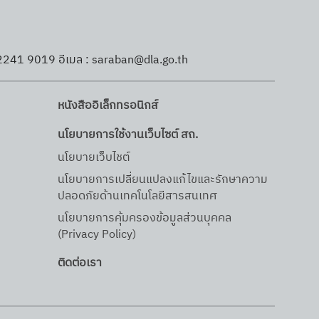
นายภฤศ
แข็งในการขับเคลื่อนงานผ่าน
อร์
คณะกรรมการที่ประกอบด้วย
ณ์การ
ตัวแทนจากหลายภาคส่วนใน
2241 9019 อีเมล : saraban@dla.go.th
ง ผู้
พื้นที่ โดยมีการบริหารจัดการ
สภาพ
ข้อมูลผู้เกี่ยวข้องกับยาเสพติด
หนังสืออิเล็กทรอนิกส์
อย่างเป็นระบบ ซึ่งพบสถิติที่น่า
นโยบายการใช้งานเว็บไซต์ สถ.
ท เดช
สนใจคือจำนวนผู้เกี่ยวข้องมี
นโยบายเว็บไชต์
ังพา
แนวโน้มลดลงอย่างมีนัยสำคัญ
นโยบายการเปลี่ยนแปลงแก้ไขและรักษาความ
จาก 16 รายในปี 2567 เหลือ
ปลอดภัยด้านเทคโนโลยีสารสนเทศ
การณ์
เพียง 3 รายในปีงบประมาณ
นโยบายการคุ้มครองข้อมูลส่วนบุคคล
นสังคม
2569 สะท้อนถึงประสิทธิภาพ
(Privacy Policy)
วกับการ
ติดต่อเรา