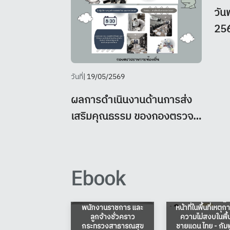
วัน
256
ธาน
สุโขทัย นางสา
ภาพ
วันที่
| 19/05/2569
ราช
ผลการดำเนินงานด้านการส่ง
ปกค
เสริมคุณธรรม ของกองตรวจ
อำน
ราชการท้องถิ่น ประจำ
หัว
ปีงบประมาณ พ.ศ. 2569
ข้อสังเกตและข้อเสนอ
หน้
แนะจากการตรวจ
Ebook
ราชการของผู้ตรวจ
การพิจารณาขั้นเ
สุโข
ราชการกรม เรื่อง การ
เดือน พิเศษขอ
นับระยะเวลาการดำรง
ข้าราชการหรือพนั
แล
ตำแหน่งในขณะเป็น
ส่วนท้องถิ่นที่ปฏิบ
พนักงานราชการ และ
หน้าที่ในพื้นที่เหตุก
ศูน
ลูกจ้างชั่วคราว
ความไม่สงบในพื้นท
เทศ
กระทรวงสาธารณสุข
ชายแดน ไทย - กัม