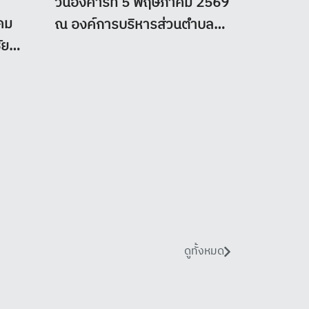
วันอังคารที่ 5 พฤษภาคม 2569
คม
ณ องค์การบริหารส่วนตำบล
ัย
บ้านโคน อำเภอพิชัย จังหวัด
น 3
อุตรดิตถ์ นางสาวชมชน ฉัตร
ไชยภาพ รองหัวหน้าผู้ตรวจ
ดีกรม
ราชการกรมส่งเสริมการ
ิ่น
ปกครองท้องถิ่น พร้อมด้วย
โครงการนำร่องขยาย
สุนทร
บริการรับเด็กอายุต่ำ
นางกัญญาพัชร ช่างพินิจ ท้อง
กว่า 2 ปี เพื่อกำหนด
มส่ง
ถิ่นจังหวัดอุตรดิตถ์ ผู้อำนวย
แนวทาง และมาตรฐาน
การดูแลเด็กต่ำกว่า 2 ปี
 ร่วม
การกลุ่มงานทุกกลุ่มงาน
ขององค์กรปกครอง
การจ้างเหมาบริการ
ส่วนท้องถิ่น (อบต.ราง
บุคคลธรรมดาเพื่อ
าวเปิด
หัวหน้าฝ่ายบริหารทั่วไป ได้
จระเข้ อ.เสนา จ.
ปฏิบัติงานให้แก่หน่วย
พระนครศรีอยุธยา)
งานของรัฐ
กด้วยใจ
ลงพื้นที่ตรวจราชการ ณ
ดูทั้งหมด
หมวดหมู่ : อื่นๆ
หมวดหมู่ : อื่นๆ
จะจัด
องค์การบริหารส่วนตำบลบ้าน
ถุนายน
โคน อำเภอพิชัย จังหวัด