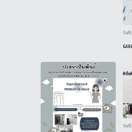
คุณธรรม ได้แก่ นายกริชชัย
ศิลปรายะ ตำแหน่ง ผู้ตรวจ
ราชการกรมส่งเสริมการ
ปกครองท้องถิ่น (โดยมีนายไพ
วันที่
|
ศอล บือราเฮง เป็นผู้แทนรับ
ผลส
มอบ) 2. หน่วยงานที่มีคุณธรรม
ได้แก่ ฝ่ายสนับสนับการตรวจ
ราชการ โดยมี นางสาวแอนนา
จันทร์โนราช หัวหน้าฝ่าย
สนับสนุนการตรวจราชการ เป็น
ผู้รับมอบเกียรติบัตร
วันที่
|