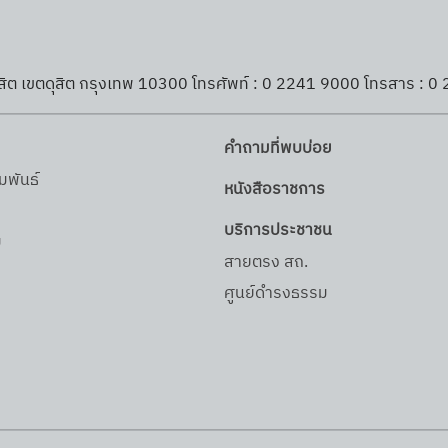
รองเลขาธิการ ป.ป.ส. 
บาลได้ยกระดับกลไกการ
บุญทองนุ่ม (แพท พาวเว
านผ่าน 2 ส่วนงานหลัก
แพท) ผู้ผ่านประสบการ
ิต เขตดุสิต กรุงเทพ 10300 โทรศัพท์ : 0 2241 9000 โทรสาร : 0 
ฟื้นฟู นางกานดา ช่วยเมือ
เชี่ยวชาญด้านการฟื้นฟู
คำถามที่พบบ่อย
(Recovery) นายพิศาล
มพันธ์
หนังสือราชการ
แสงจันทร์ และนายทายา
ร
เสถียร (เพจบอล ยอด หน
บริการประชาชน
ม
ไป) โดยร่วมกันถ่ายทอดมุมมอง
สายตรง สถ.
ทั้งในเชิงนโยบาย ประสบ
ศูนย์ดำรงธรรม
ชีวิต และมุมมองทางด้า
ซึ่งสร้างความเข้าใจเกี่ย
ฟื้นฟู