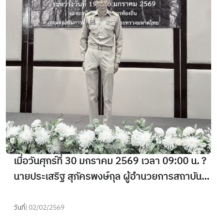
เมื่อวันศุกร์ที่ 30 มกราคม 2569 เวลา 09:00 น. ?
นายประเสริฐ สุภัครพงษ์กุล ผู้อำนวยการสถาบัน
พัฒนาบุคลากรท้องถิ่น ให้เกียรติเป็นประธานในพิธี
ปิดและให้โอวาทแก่ผู้สำเร็จการอบรม หลักสูตร
วันที่
| 02/02/2569