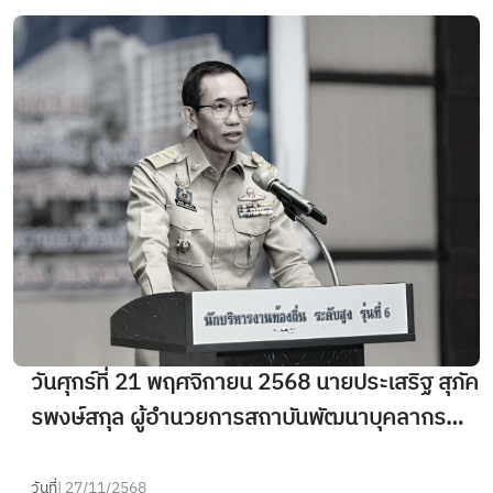
เทศมนตรี รุ่นที่ 3 โดยมีผู้สำเร็จการศึกษาทั้งสิ้น 34
คน ณ สถาบันพัฒนาบุคลากรท้องถิ่น
วันศุกร์ที่ 21 พฤศจิกายน 2568 นายประเสริฐ สุภัค
รพงษ์สกุล ผู้อำนวยการสถาบันพัฒนาบุคลากร
ท้องถิ่น เป็นประธานในพิธีเปิดการศึกษาอบรม
หลักสูตรนักจัดการงานทั่วไป รุ่นที่ 32
วันที่
| 27/11/2568