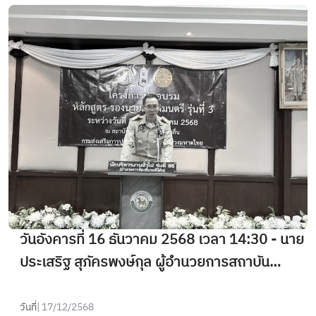
นายกเทศมนตรี รุ่นที่ 6 ณ สถาบันพัฒนาบุคลากร
ท้องถิ่น (อาคาร 1)
วันอังคารที่ 16 ธันวาคม 2568 เวลา 14:30 - นาย
ประเสริฐ สุภัครพงษ์กุล ผู้อำนวยการสถาบัน
พัฒนาบุคลากรท้องถิ่น เป็นประธานในพิธีปิดและให้
โอวาทแก่ผู้เข้ารับการอบรม หลักสูตร รองนายก
วันที่
| 17/12/2568