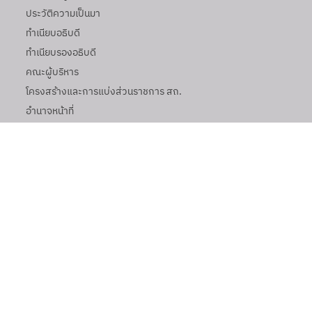
ประวัติความเป็นมา
ทำเนียบอธิบดี
ทำเนียบรองอธิบดี
คณะผู้บริหาร
โครงสร้างและการแบ่งส่วนราชการ สถ.
อำนาจหน้าที่
ทิศทาง สถ.
ข่าว
ข่าวประชาสัมพันธ์
ข่าวผู้บริหาร
ข่าวกิจกรรม
คลิปข่าว
คำถามที่พบบ่อย
หนังสือราชการ